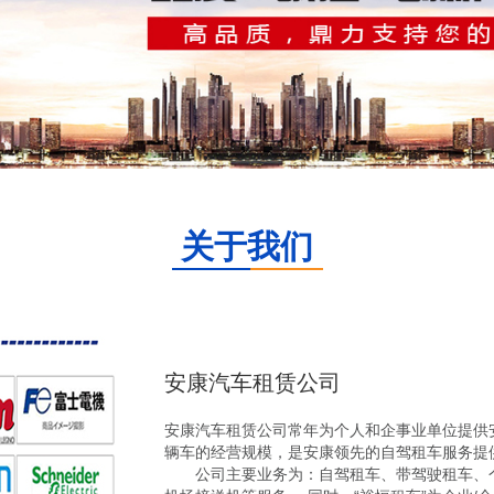
关于我们
安康汽车租赁公司
安康汽车租赁公司常年为个人和企事业单位提供
辆车的经营规模，是安康领先的自驾租车服务提
公司主要业务为：自驾租车、带驾驶租车、个