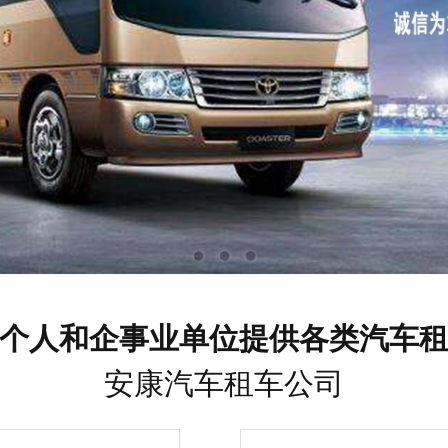
个人和企事业单位提供各类汽车
安康汽车租车公司