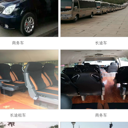
商务车
长途车
长途租车
商务车