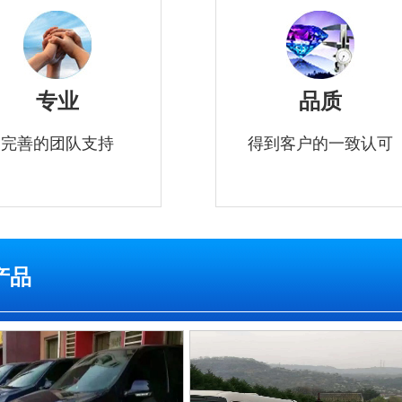
专业
品质
完善的团队支持
得到客户的一致认可
产品