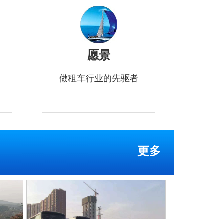
愿景
做租车行业的先驱者
更多