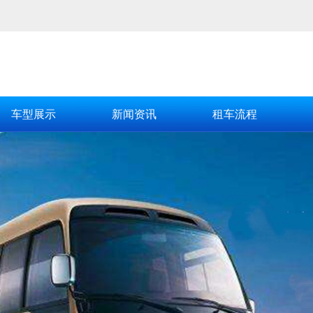
车型展示
新闻资讯
租车流程