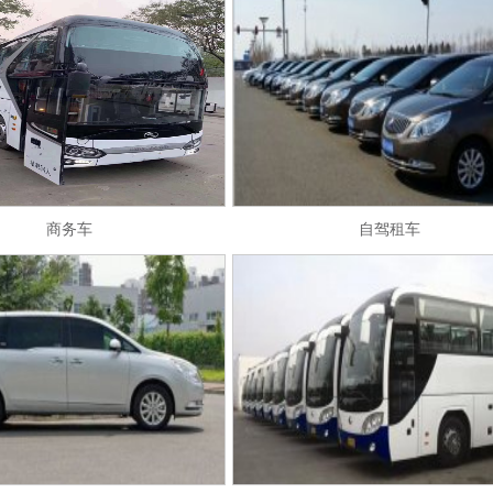
商务车
自驾租车